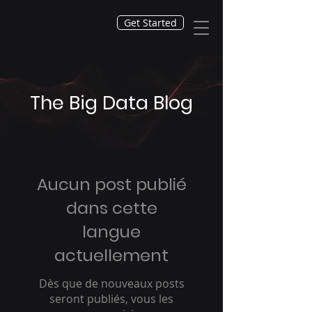
Get Started
The Big Data Blog
Aucun post publié
dans cette
langue
actuellement
Dès que de nouveaux posts
seront publiés, vous les